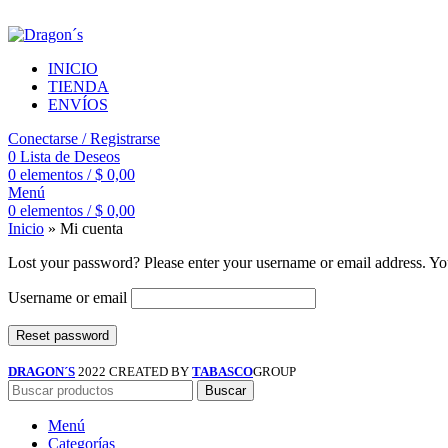
LA TORTA GALESA GOURMET
INICIO
TIENDA
ENVÍOS
Conectarse / Registrarse
0
Lista de Deseos
0
elementos
/
$
0,00
Menú
0
elementos
/
$
0,00
Inicio
»
Mi cuenta
Lost your password? Please enter your username or email address. You
Username or email
Reset password
DRAGON´S
2022 CREATED BY
TABASCO
GROUP
Buscar
Menú
Categorías