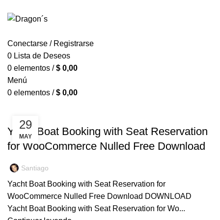
LA TORTA GALESA GOURMET
INICIO
TIENDA
ENVÍOS
Conectarse / Registrarse
0
Lista de Deseos
0
elementos
/
$
0,00
Menú
0
elementos
/
$
0,00
INICIO
2021
MAYO
SIN CATEGORÍA
29
Yacht Boat Booking with Seat Reservation
MAY
for WooCommerce Nulled Free Download
Santiago
Yacht Boat Booking with Seat Reservation for
WooCommerce Nulled Free Download DOWNLOAD
Yacht Boat Booking with Seat Reservation for Wo...