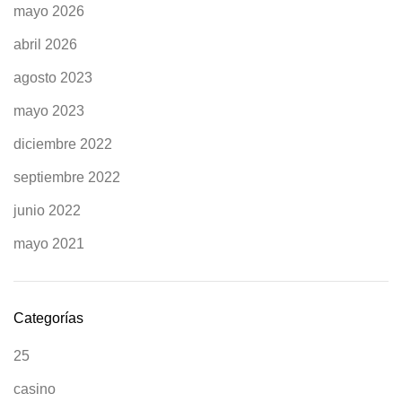
mayo 2026
abril 2026
agosto 2023
mayo 2023
diciembre 2022
septiembre 2022
junio 2022
mayo 2021
Categorías
25
casino