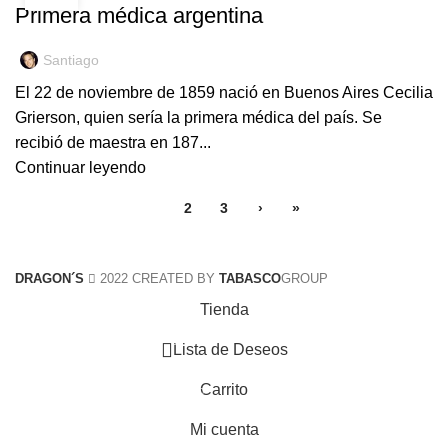
Primera médica argentina
Santiago
El 22 de noviembre de 1859 nació en Buenos Aires Cecilia
Grierson, quien sería la primera médica del país. Se
recibió de maestra en 187...
Continuar leyendo
1
2
3
›
»
DRAGON´S
2022 CREATED BY
TABASCO
GROUP
Tienda
0
Lista de Deseos
Carrito
0
elementos
Mi cuenta