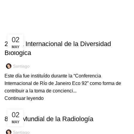
/
$
0,00
0
elementos
INICIO
PUBLICACIONES DE LA CATEGORÍA "EFEMÉRIDES"
EFEMÉRIDES
02
29 Día Internacional de la Diversidad
MAY
Biológica
Santiago
Este día fue instituído durante la “Conferencia
Internacional de Río de Janeiro Eco 92” como forma de
contribuir a la toma de concienci...
Continuar leyendo
EFEMÉRIDES
02
8 Día Mundial de la Radiología
MAY
Santiago