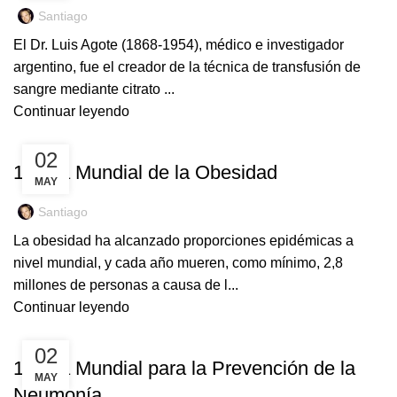
Santiago
El Dr. Luis Agote (1868-1954), médico e investigador
argentino, fue el creador de la técnica de transfusión de
sangre mediante citrato ...
Continuar leyendo
EFEMÉRIDES
02
12 Día Mundial de la Obesidad
MAY
Santiago
La obesidad ha alcanzado proporciones epidémicas a
nivel mundial, y cada año mueren, como mínimo, 2,8
millones de personas a causa de l...
Continuar leyendo
EFEMÉRIDES
02
12 Día Mundial para la Prevención de la
MAY
Neumonía