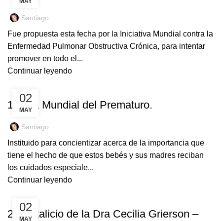
MAY
Santiago
Fue propuesta esta fecha por la Iniciativa Mundial contra la
Enfermedad Pulmonar Obstructiva Crónica, para intentar
promover en todo el...
Continuar leyendo
EFEMÉRIDES
02
17 Día Mundial del Prematuro.
MAY
Santiago
Instituido para concientizar acerca de la importancia que
tiene el hecho de que estos bebés y sus madres reciban
los cuidados especiale...
Continuar leyendo
EFEMÉRIDES
02
22 Natalicio de la Dra Cecilia Grierson –
MAY