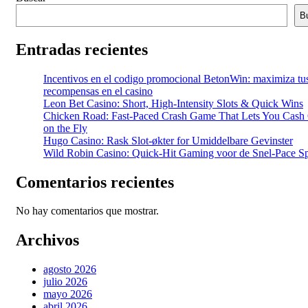
B
Entradas recientes
Incentivos en el codigo promocional BetonWin: maximiza tu
recompensas en el casino
Leon Bet Casino: Short, High‑Intensity Slots & Quick Wins
Chicken Road: Fast‑Paced Crash Game That Lets You Cash
on the Fly
Hugo Casino: Rask Slot-økter for Umiddelbare Gevinster
Wild Robin Casino: Quick‑Hit Gaming voor de Snel‑Pace Sp
Comentarios recientes
No hay comentarios que mostrar.
Archivos
agosto 2026
julio 2026
mayo 2026
abril 2026