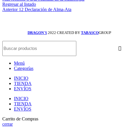
Regresar al listado
Anterior
12 Declaración de Alma-Ata
DRAGON´S
2022 CREATED BY
TABASCO
GROUP
Menú
Categorías
INICIO
TIENDA
ENVÍOS
INICIO
TIENDA
ENVÍOS
Carrito de Compras
cerrar