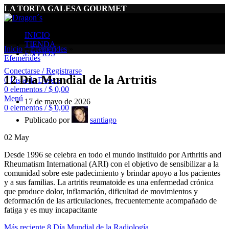
LA TORTA GALESA GOURMET
INICIO
TIENDA
Inicio
»
Efemérides
»
ENVÍOS
Efemérides
Conectarse / Registrarse
12 Día Mundial de la Artritis
0
Lista de Deseos
0
elementos
/
$
0,00
Menú
17 de mayo de 2026
0
elementos
/
$
0,00
Publicado por
santiago
02
May
Desde 1996 se celebra en todo el mundo instituido por Arthritis and
Rheumatism International (ARI) con el objetivo de sensibilizar a la
comunidad sobre este padecimiento y brindar apoyo a los pacientes
y a sus familias. La artritis reumatoide es una enfermedad crónica
que produce dolor, inflamación, dificultad de movimientos y
deformación de las articulaciones, frecuentemente acompañado de
fatiga y es muy incapacitante
Más reciente
8 Día Mundial de la Radiología