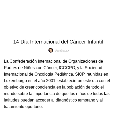
0
INICIO
EFEMÉRIDES
EFEMÉRIDES
14 Día Internacional del Cáncer Infantil
Santiago
La Confederación Internacional de Organizaciones de
Padres de Niños con Cáncer, ICCCPO, y la Sociedad
Internacional de Oncología Pediátrica, SIOP, reunidas en
Luxemburgo en el año 2001, establecieron este día con el
objetivo de crear conciencia en la población de todo el
mundo sobre la importancia de que los niños de todas las
latitudes puedan acceder al diagnóstico temprano y al
tratamiento oportuno.