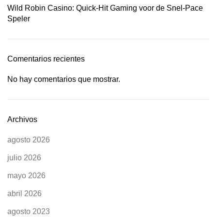
Wild Robin Casino: Quick‑Hit Gaming voor de Snel‑Pace
Speler
Comentarios recientes
No hay comentarios que mostrar.
Archivos
agosto 2026
julio 2026
mayo 2026
abril 2026
agosto 2023