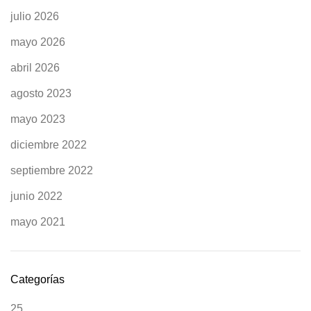
julio 2026
mayo 2026
abril 2026
agosto 2023
mayo 2023
diciembre 2022
septiembre 2022
junio 2022
mayo 2021
Categorías
25