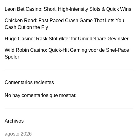
Leon Bet Casino: Short, High‑Intensity Slots & Quick Wins
Chicken Road: Fast‑Paced Crash Game That Lets You
Cash Out on the Fly
Hugo Casino: Rask Slot-økter for Umiddelbare Gevinster
Wild Robin Casino: Quick‑Hit Gaming voor de Snel‑Pace
Speler
Comentarios recientes
No hay comentarios que mostrar.
Archivos
agosto 2026