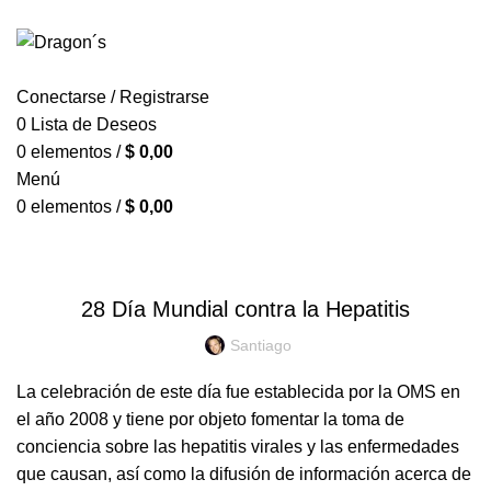
LA TORTA GALESA GOURMET
INICIO
TIENDA
ENVÍOS
Conectarse / Registrarse
0
Lista de Deseos
0
elementos
/
$
0,00
Menú
0
elementos
/
$
0,00
INICIO
EFEMÉRIDES
EFEMÉRIDES
28 Día Mundial contra la Hepatitis
Santiago
La celebración de este día fue establecida por la OMS en
el año 2008 y tiene por objeto fomentar la toma de
conciencia sobre las hepatitis virales y las enfermedades
que causan, así como la difusión de información acerca de