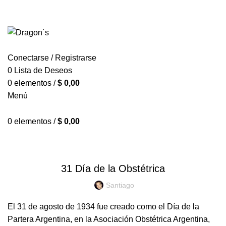
LA TORTA GALESA GOURMET
INICIO
TIENDA
ENVÍOS
Conectarse / Registrarse
0
Lista de Deseos
0
elementos
/
$
0,00
Menú
0
elementos
/
$
0,00
INICIO
EFEMÉRIDES
EFEMÉRIDES
31 Día de la Obstétrica
Santiago
El 31 de agosto de 1934 fue creado como el Día de la
Partera Argentina, en la Asociación Obstétrica Argentina,