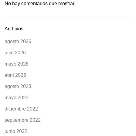
No hay comentarios que mostrar.
Archivos
agosto 2026
julio 2026
mayo 2026
abril 2026
agosto 2023
mayo 2023
diciembre 2022
septiembre 2022
junio 2022