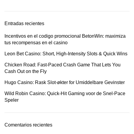
Entradas recientes
Incentivos en el codigo promocional BetonWin: maximiza
tus recompensas en el casino
Leon Bet Casino: Short, High‑Intensity Slots & Quick Wins
Chicken Road: Fast‑Paced Crash Game That Lets You
Cash Out on the Fly
Hugo Casino: Rask Slot-økter for Umiddelbare Gevinster
Wild Robin Casino: Quick‑Hit Gaming voor de Snel‑Pace
Speler
Comentarios recientes