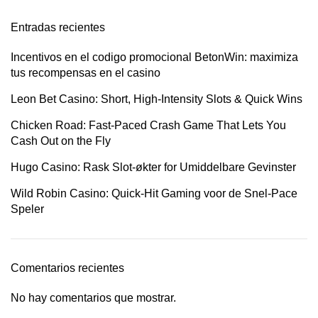
Entradas recientes
Incentivos en el codigo promocional BetonWin: maximiza
tus recompensas en el casino
Leon Bet Casino: Short, High‑Intensity Slots & Quick Wins
Chicken Road: Fast‑Paced Crash Game That Lets You
Cash Out on the Fly
Hugo Casino: Rask Slot-økter for Umiddelbare Gevinster
Wild Robin Casino: Quick‑Hit Gaming voor de Snel‑Pace
Speler
Comentarios recientes
No hay comentarios que mostrar.