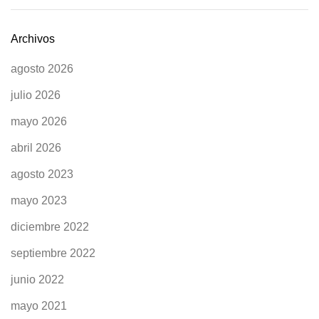
Archivos
agosto 2026
julio 2026
mayo 2026
abril 2026
agosto 2023
mayo 2023
diciembre 2022
septiembre 2022
junio 2022
mayo 2021