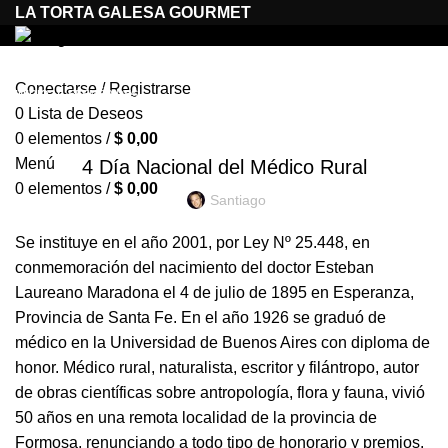
LA TORTA GALESA GOURMET
INICIO
TIENDA
ENVÍOS
Conectarse / Registrarse
INICIO
EFEMÉRIDES
0
Lista de Deseos
EFEMÉRIDES
0
elementos
/
$
0,00
Menú
4 Día Nacional del Médico Rural
0
elementos
/
$
0,00
Santiago
Se instituye en el año 2001, por Ley Nº 25.448, en
conmemoración del nacimiento del doctor Esteban
Laureano Maradona el 4 de julio de 1895 en Esperanza,
Provincia de Santa Fe. En el año 1926 se graduó de
médico en la Universidad de Buenos Aires con diploma de
honor. Médico rural, naturalista, escritor y filántropo, autor
de obras científicas sobre antropología, flora y fauna, vivió
50 años en una remota localidad de la provincia de
Formosa, renunciando a todo tipo de honorario y premios.