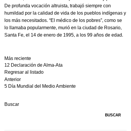
De profunda vocación altruista, trabajó siempre con
humildad por la calidad de vida de los pueblos indígenas y
los más necesitados. “El médico de los pobres”, como se
lo llamaba popularmente, murió en la ciudad de Rosario,
Santa Fe, el 14 de enero de 1995, a los 99 años de edad.
Más reciente
12 Declaración de Alma-Ata
Regresar al listado
Anterior
5 Día Mundial del Medio Ambiente
Buscar
BUSCAR