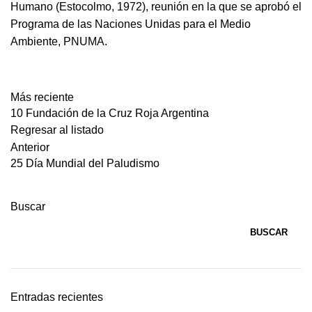
Humano (Estocolmo, 1972), reunión en la que se aprobó el
Programa de las Naciones Unidas para el Medio
Ambiente, PNUMA.
Más reciente
10 Fundación de la Cruz Roja Argentina
Regresar al listado
Anterior
25 Día Mundial del Paludismo
Buscar
BUSCAR
Entradas recientes