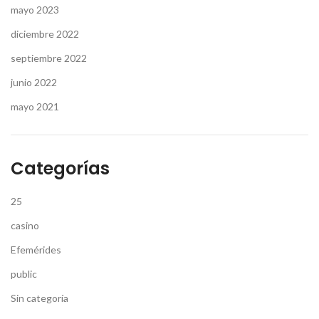
mayo 2023
diciembre 2022
septiembre 2022
junio 2022
mayo 2021
Categorías
25
casino
Efemérides
public
Sin categoría