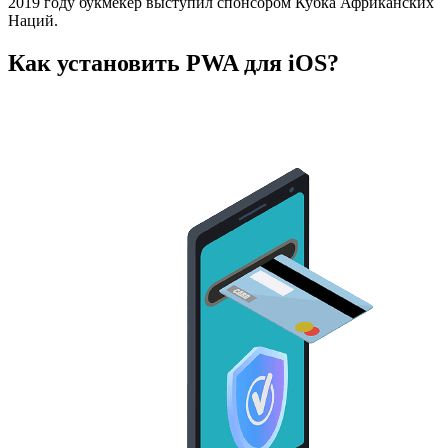
2019 году букмекер выступил спонсором Кубка Африканских
Наций.
Как установить PWA для iOS?