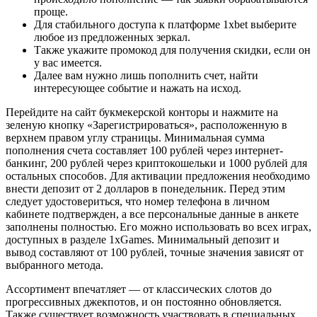
проще.
Для стабильного доступа к платформе 1xbet выберите
любое из предложенных зеркал.
Также укажите промокод для получения скидки, если он
у вас имеется.
Далее вам нужно лишь пополнить счет, найти
интересующее событие и нажать на исход.
Перейдите на сайт букмекерской конторы и нажмите на
зеленую кнопку «Зарегистрироваться», расположенную в
верхнем правом углу страницы. Минимальная сумма
пополнения счета составляет 100 рублей через интернет-
банкинг, 200 рублей через криптокошельки и 1000 рублей для
остальных способов. Для активации предложения необходимо
внести депозит от 2 долларов в понедельник. Перед этим
следует удостовериться, что номер телефона в личном
кабинете подтвержден, а все персональные данные в анкете
заполнены полностью. Его можно использовать во всех играх,
доступных в разделе 1xGames. Минимальный депозит и
вывод составляют от 100 рублей, точные значения зависят от
выбранного метода.
Ассортимент впечатляет — от классических слотов до
прогрессивных джекпотов, и он постоянно обновляется.
Также существует возможность участвовать в специальных