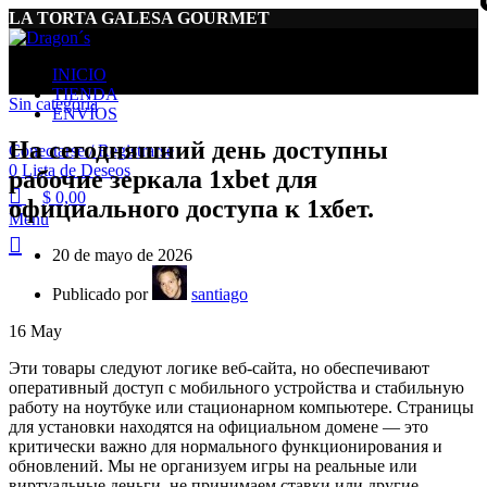
LA TORTA GALESA GOURMET
INICIO
TIENDA
Sin categoría
ENVÍOS
На сегодняшний день доступны
Conectarse / Registrarse
0
Lista de Deseos
рабочие зеркала 1xbet для
$
0,00
официального доступа к 1хбет.
Menú
20 de mayo de 2026
Publicado por
santiago
16
May
Эти товары следуют логике веб-сайта, но обеспечивают
оперативный доступ с мобильного устройства и стабильную
работу на ноутбуке или стационарном компьютере. Страницы
для установки находятся на официальном домене — это
критически важно для нормального функционирования и
обновлений.
Мы не организуем игры на реальные или
виртуальные деньги, не принимаем ставки или другие