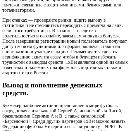
платежи, связанные с азартными играми, букмекерами или
тотализаторами.
При ставках — проверяйте рынки, ищите выгоду в
статистике и не стесняйтесь переходить с прематча на лайв,
если этого требует игра. В казино — следите за
волатильностью и осознайте, зачем вам «покупка бонуса».
После завершения регистрации новый пользователь получает
доступ ко всем функциями платформы, включая ставки на
спорт, казино и участие в акциях. Рекомендуется сделать
верификацию аккаунта сразу, чтобы в будущем избежать
трудностей с выводом средств. 1xBet является одной из самых
известных и надежных платформ для спортивных ставок и
азартных игр в России.
Вывод и пополнение денежных
средств.
Букмекер наиболее активно представлен в мире футбола,
сотрудничая с итальянской Серией А, испанской Ла Лигой,
бразильскими Сериями А и B, а также каталонской
«Барселоной». Среди других партнеров 1xBet можно назвать
Федерацию футбола Нигерии и её главную лигу – NPFL. В