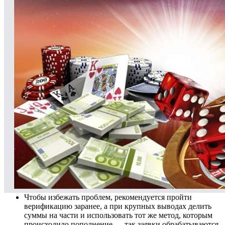
Чтобы избежать проблем, рекомендуется пройти
верификацию заранее, а при крупных выводах делить
суммы на части и использовать тот же метод, которым
происходило пополнение — так заявки обрабатываются