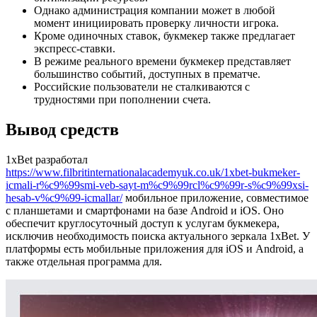
Однако администрация компании может в любой
момент инициировать проверку личности игрока.
Кроме одиночных ставок, букмекер также предлагает
экспресс-ставки.
В режиме реального времени букмекер представляет
большинство событий, доступных в прематче.
Российские пользователи не сталкиваются с
трудностями при пополнении счета.
Вывод средств
1xBet разработал
https://www.filbritinternationalacademyuk.co.uk/1xbet-bukmeker-
icmali-r%c9%99smi-veb-sayt-m%c9%99rcl%c9%99r-s%c9%99xsi-
hesab-v%c9%99-icmallar/
мобильное приложение, совместимое
с планшетами и смартфонами на базе Android и iOS. Оно
обеспечит круглосуточный доступ к услугам букмекера,
исключив необходимость поиска актуального зеркала 1xBet. У
платформы есть мобильные приложения для iOS и Android, а
также отдельная программа для.