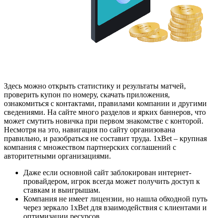
Здесь можно открыть статистику и результаты матчей,
проверить купон по номеру, скачать приложения,
ознакомиться с контактами, правилами компании и другими
сведениями. На сайте много разделов и ярких баннеров, что
может смутить новичка при первом знакомстве с конторой.
Несмотря на это, навигация по сайту организована
правильно, и разобраться не составит труда. 1xBet – крупная
компания с множеством партнерских соглашений с
авторитетными организациями.
Даже если основной сайт заблокирован интернет-
провайдером, игрок всегда может получить доступ к
ставкам и выигрышам.
Компания не имеет лицензии, но нашла обходной путь
через зеркало 1xBet для взаимодействия с клиентами и
оптимизации ресурсов.