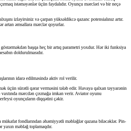
açırmaq istəməyənlər üçün faydalıdır. Oyunçu mərcləri və bir neçə
şını izləyirsiniz və çarpan yüksəldikcə qazanc potensialınız artır.
r artan əmsallara mərclər qoyurlar.
 göstərməkdən başqa heç bir artıq parametri yoxdur. Hər iki funksiya
hesabın doldurulmasıdır.
rının idarə edilməsində aktiv rol verilir.
k üçün sürətli qərar verməsini tələb edir. Havaya qalxan təyyarənin
və vaxtında mərcdən çıxmağa imkan verir. Aviator oyunu
rfeysi oyunçuların diqqətini çəkir.
rın mükafat fondlarından əhəmiyyətli məbləğlər qazana biləcəklər. Pin-
ər yaxın məbləğ toplamaqdır.