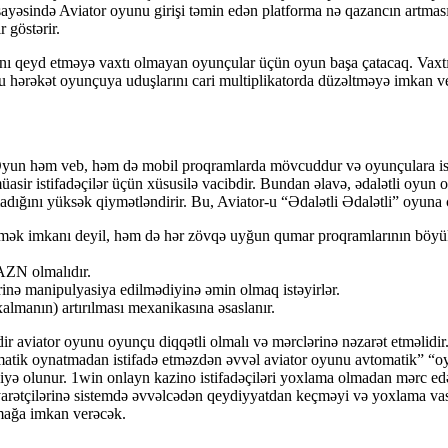
sayəsində Aviator oyunu girişi təmin edən platforma nə qazancın artmas
 göstərir.
arını qeyd etməyə vaxtı olmayan oyunçular üçün oyun başa çatacaq. Vax
hərəkət oyunçuya uduşlarını cari multiplikatorda düzəltməyə imkan ve
Oyun həm veb, həm də mobil proqramlarda mövcuddur və oyunçulara istə
n müasir istifadəçilər üçün xüsusilə vacibdir. Bundan əlavə, ədalətli o
adığını yüksək qiymətləndirir. Bu, Aviator-u “Ədalətli Ədalətli” oyuna çe
 etmək imkanı deyil, həm də hər zövqə uyğun qumar proqramlarının böyük 
AZN olmalıdır.
nə manipulyasiya edilmədiyinə əmin olmaq istəyirlər.
lmanın) artırılması mexanikasına əsaslanır.
aviator oyunu oyunçu diqqətli olmalı və mərclərinə nəzarət etməlidir. 
omatik oynatmadan istifadə etməzdən əvvəl aviator oyunu avtomatik” “
iyə olunur. 1win onlayn kazino istifadəçiləri yoxlama olmadan mərc edə
yarətçilərinə sistemdə əvvəlcədən qeydiyyatdan keçməyi və yoxlama vasit
mağa imkan verəcək.