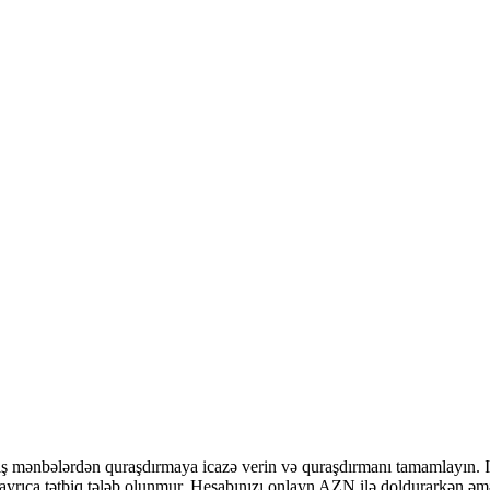
 mənbələrdən quraşdırmaya icazə verin və quraşdırmanı tamamlayın. IPh
ayrıca tətbiq tələb olunmur. Hesabınızı onlayn AZN ilə doldurarkən əməliy