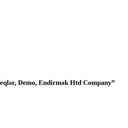
ateqlər, Demo, Endirmək Htd Company”