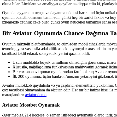
oluna bilər. Limitlərə və əməliyyat qeydlərinə diqqət edin ki, planlaşd
Oyunda təyyarənin uçuşu və dayanma nöqtəsi hər raund üçün unikal ola
oyunun ədalətli olmasını təmin edir, çünki heç bir xarici faktor və ho
izləməkdə çətinlik çəkə bilər, çünki oyun nəticələri tamamilə şansa əsa
Bir Aviator Oyununda Chance Dağıtma Tak
Oyunun müxtəlif platformalarda, to cümlədən mobil cihazlarda mövcudl
texnologiyası vasitəsilə ədalətlilik aspekti oyunçular arasında inam y
təcrübəsi təklif edərək sənayedəki yerini qazana bildi.
Uzun müddətdə böyük əmsalların olmadığını görürsəniz, mərci 
Xüsusilə, nağdlaşdırma funksiyasının mahiyyətini görmək üçü
Bir çox ənənəvi qumar oyunlarından fərqli olaraq Aviator oyunç
İlk 200 oyununuz üçün bankroll’unuzun yetəcəyini gözləmək ü
Aviator mürəkkəb qaydalarla və ya çaşdırıcı elementlərlə yüklənmir.
çox təcrübəsi olmayanlara da əlçatan edir. Hər tur bir intizar hissi i
maraqlandırır
aviator demo
.
Aviator Mostbet Oynamak
Əgər məbləğ 21-i keçərsə, o zaman istifadəçi avtomatik olaraq itirir, xa