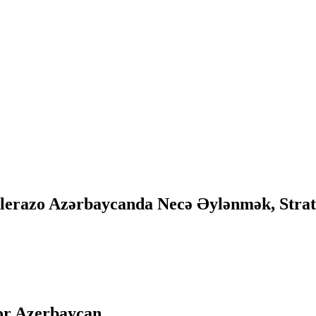
filerazo Azərbaycanda Necə Əylənmək, Str
or Azerbaycan