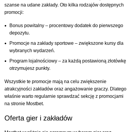
szanse na udane zakłady. Oto kilka rodzajów dostępnych
promocji:
Bonus powitalny – procentowy dodatek do pierwszego
depozytu.
Promocje na zakłady sportowe – zwiększone kursy dla
wybranych wydarzeń.
Program lojalnościowy – za każdą postawioną złotówkę
otrzymujesz punkty.
Wszystkie te promocje mają na celu zwiększenie
atrakcyjności zakładów oraz angażowanie graczy. Dlatego
właśnie warto regularnie sprawdzać sekcję z promocjami
na stronie Mostbet.
Oferta gier i zakładów