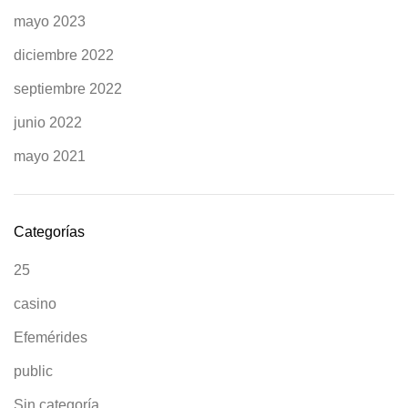
mayo 2023
diciembre 2022
septiembre 2022
junio 2022
mayo 2021
Categorías
25
casino
Efemérides
public
Sin categoría