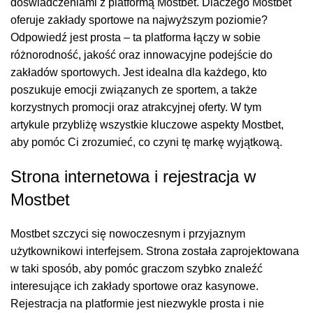
doświadczeniami z platformą Mostbet. Dlaczego Mostbet
oferuje zakłady sportowe na najwyższym poziomie?
Odpowiedź jest prosta – ta platforma łączy w sobie
różnorodność, jakość oraz innowacyjne podejście do
zakładów sportowych. Jest idealna dla każdego, kto
poszukuje emocji związanych ze sportem, a także
korzystnych promocji oraz atrakcyjnej oferty. W tym
artykule przybliżę wszystkie kluczowe aspekty Mostbet,
aby pomóc Ci zrozumieć, co czyni tę markę wyjątkową.
Strona internetowa i rejestracja w
Mostbet
Mostbet szczyci się nowoczesnym i przyjaznym
użytkownikowi interfejsem. Strona została zaprojektowana
w taki sposób, aby pomóc graczom szybko znaleźć
interesujące ich zakłady sportowe oraz kasynowe.
Rejestracja na platformie jest niezwykle prosta i nie