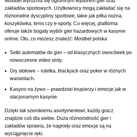
Mostbet wyróżnia się ogromnym wyborem gier oraz
zakładów sportowych. Użytkownicy mogą zakładać się na
różnorodne dyscypliny sportowe, takie jak piłka nożna,
koszykówka, tenis czy e-sporty. Co więcej, platforma
oferuje także bogaty wybór gier hazardowych w kasynie
online. Oto, co możesz znaleźć:
Mostbet polska
Setki automatów do gier – od klasycznych owocówek po
nowoczesne video sloty.
Gry stołowe – ruletka, blackjack oraz poker w różnych
wariantach.
Kasyno na żywo – prawdziwi krupierzy i emocje jak w
stacjonarnym kasynie.
Dzięki tak szerokiemu asortymentowi, każdy gracz
znajdzie coś dla siebie. Duża różnorodność gier i
zakładów sprawia, że nagrody oraz emocje są na
wyciągnięcie ręki.