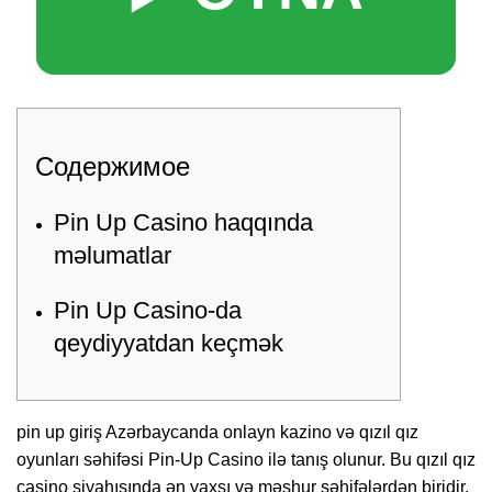
Содержимое
Pin Up Casino haqqında
məlumatlar
Pin Up Casino-da
qeydiyyatdan keçmək
pin up
giriş Azərbaycanda onlayn kazino və qızıl qız
oyunları səhifəsi Pin-Up Casino ilə tanış olunur. Bu qızıl qız
casino siyahısında ən yaxşı və məşhur səhifələrdən biridir.