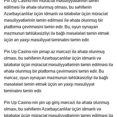
Pin Up Casino-nin müraciət məsuliyyətlərinin təmin
edilməsi ilə əhatə olunmuş olması, bu səhifənin
Azərbaycanlılar üçün idmanlı və tələbələr üçün müraciət
məsuliyyətlərinin təmin edilməsi ilə əhatə olunmuş bir
platforma çevirməsini təmin edir. Bu, oyun oynayan
məzmunun təhlükəsizliyi ilə bağlı məsələləri təmin etmək
üçün ən yaxşı məsuliyyət təminatını təmin edir.
Pin Up Casino-nin pinap az mərcəzi ilə əhatə olunmuş
olması, bu səhifənin Azərbaycanlılar üçün idmanlı və
tələbələr üçün müraciət məsuliyyətlərinin təmin edilməsi ilə
əhatə olunmuş bir platforma çevirməsini təmin edir. Bu
mərcəz, oyun oynayan məzmunun təhlükəsizliyi ilə bağlı
məsələləri təmin etmək üçün ən yaxşı məsuliyyət
təminatını təmin edir.
Pin Up Casino-nin pin up giriş mərcəzi ilə əhatə olunmuş
olması, bu səhifənin Azərbaycanlılar üçün idmanlı və
tələbələr üçün müraciət məsuliyyətlərinin təmin edilməsi ilə