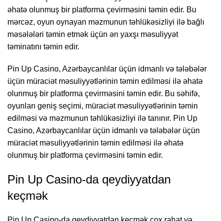
əhatə olunmuş bir platforma çevirməsini təmin edir. Bu
mərcəz, oyun oynayan məzmunun təhlükəsizliyi ilə bağlı
məsələləri təmin etmək üçün ən yaxşı məsuliyyət
təminatını təmin edir.
Pin Up Casino, Azərbaycanlılar üçün idmanlı və tələbələr
üçün müraciət məsuliyyətlərinin təmin edilməsi ilə əhatə
olunmuş bir platforma çevirməsini təmin edir. Bu səhifə,
oyunları geniş seçimi, müraciət məsuliyyətlərinin təmin
edilməsi və məzmunun təhlükəsizliyi ilə tanınır. Pin Up
Casino, Azərbaycanlılar üçün idmanlı və tələbələr üçün
müraciət məsuliyyətlərinin təmin edilməsi ilə əhatə
olunmuş bir platforma çevirməsini təmin edir.
Pin Up Casino-da qeydiyyatdan
keçmək
Pin Up Casino-da qeydiyyatdan keçmək çox rahat və