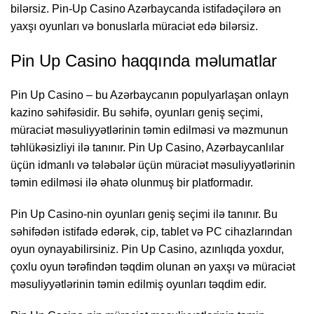
bilərsiz. Pin-Up Casino Azərbaycanda istifadəçilərə ən
yaxşı oyunları və bonuslarla müraciət edə bilərsiz.
Pin Up Casino haqqında məlumatlar
Pin Up Casino – bu Azərbaycanın populyarlaşan onlayn
kazino səhifəsidir. Bu səhifə, oyunları geniş seçimi,
müraciət məsuliyyətlərinin təmin edilməsi və məzmunun
təhlükəsizliyi ilə tanınır. Pin Up Casino, Azərbaycanlılar
üçün idmanlı və tələbələr üçün müraciət məsuliyyətlərinin
təmin edilməsi ilə əhatə olunmuş bir platformadır.
Pin Up Casino-nin oyunları geniş seçimi ilə tanınır. Bu
səhifədən istifadə edərək, cip, tablet və PC cihazlarından
oyun oynayabilirsiniz. Pin Up Casino, azınlıqda yoxdur,
çoxlu oyun tərəfindən təqdim olunan ən yaxşı və müraciət
məsuliyyətlərinin təmin edilmiş oyunları təqdim edir.