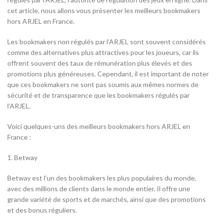
cet article, nous allons vous présenter les meilleurs bookmakers
hors ARJEL en France.
Les bookmakers non régulés par l’ARJEL sont souvent considérés
comme des alternatives plus attractives pour les joueurs, car ils
offrent souvent des taux de rémunération plus élevés et des
promotions plus généreuses. Cependant, il est important de noter
que ces bookmakers ne sont pas soumis aux mêmes normes de
sécurité et de transparence que les bookmakers régulés par
l’ARJEL.
Voici quelques-uns des meilleurs bookmakers hors ARJEL en
France :
1. Betway
Betway est l’un des bookmakers les plus populaires du monde,
avec des millions de clients dans le monde entier. Il offre une
grande variété de sports et de marchés, ainsi que des promotions
et des bonus réguliers.