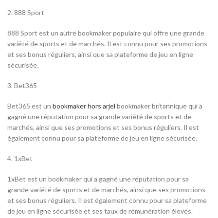
2. 888 Sport
888 Sport est un autre bookmaker populaire qui offre une grande
variété de sports et de marchés. Il est connu pour ses promotions
et ses bonus réguliers, ainsi que sa plateforme de jeu en ligne
sécurisée.
3. Bet365
Bet365 est un
bookmaker hors arjel
bookmaker britannique qui a
gagné une réputation pour sa grande variété de sports et de
marchés, ainsi que ses promotions et ses bonus réguliers. Il est
également connu pour sa plateforme de jeu en ligne sécurisée.
4. 1xBet
1xBet est un bookmaker qui a gagné une réputation pour sa
grande variété de sports et de marchés, ainsi que ses promotions
et ses bonus réguliers. Il est également connu pour sa plateforme
de jeu en ligne sécurisée et ses taux de rémunération élevés.