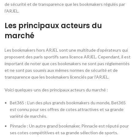
de sécurité et de transparence que les bookmakers régulés par
l’ARJEL.
Les principaux acteurs du
marché
Les bookmakers hors ARJEL sont une multitude d’opérateurs qui
proposent des paris sportifs sans licence ARJEL. Cependant, il est
important de noter que ces bookmakers ne sont pas réglementés
et ne sont pas soumis aux mêmes normes de sécurité et de
transparence que les bookmakers licenciés par l’ARJEL.
Voici quelques-uns des principaux acteurs du marché :
Bet365 : L’un des plus grands bookmakers du monde, Bet365
est connu pour ses offres de cotes attractives et sa grande
variété de marchés.
Pinnacle : Un autre grand bookmaker, Pinnacle est réputé pour
ses cotes compétitives et sa grande sélection de sports.