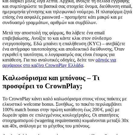
και διαρκεί μόλις λίγα λεπτά. Αρχικά, ανοίξτε τη σελίδα εγγραφής
και συμπληρώστε τα βασικά σας στοιχεία: όνομα, διεύθυνση email,
ημερομηνία γέννησης και τηλεφωνικό νούμερο. Η πλατφόρμα ζητά
επίσης ένα ασφαλές password – προτιμήστε κάτι μακρύ και με
συνδυασμό γραμμάτων, αριθμών και συμβόλων.
Μετά την αποστολή της φόρμας, θα λάβετε ένα email
επιβεβαίωσης. Ανοίξτε το και κάντε κλικ στον σύνδεσμο
ενεργοποίησης. Εδώ μπαίνει η επαλήθευση (KYC) – ανεβάζετε
ένα αντίγραφο ταυτοποίησης και αποδεικτικό διεύθυνσης. Όταν
εγκριθεί η ταυτότητα, ο λογαριασμός σας είναι έτοιμος για
κατάθεση. Για πιο αναλυτικές οδηγίες, δείτε τον
οδηγός για
αρχάριους στο καζίνο CrownPlay Ελλάδα
.
Καλωσόρισμα και μπόνους – Τι
προσφέρει το CrownPlay;
Το CrownPlay κάνει καλό καλωσόρισμα στους νέους παίκτες με
ελκυστικό welcome bonus. Συνήθως, το πακέτο περιλαμβάνει
100% match bonus στην πρώτη κατάθεση έως 200 €, μαζί με
δωρεάν spins σε επιλεγμένους κουλοχέρηδες. Οι απαιτήσεις
στοιχηματισμού (wagering requirements) κυμαίνονται μεταξύ 30x
και 40x, ανάλογα με το μέγεθος του μπόνους.