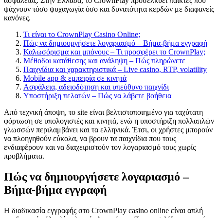
ασφάλειας. Στην Ελλάδα, το CrownPlay προσελκύει παίκτες που
ψάχνουν τόσο ψυχαγωγία όσο και δυνατότητα κερδών με διαφανείς
κανόνες.
Τι είναι το CrownPlay Casino Online;
Πώς να δημιουργήσετε λογαριασμό – Βήμα‑βήμα εγγραφή
Καλωσόρισμα και μπόνους – Τι προσφέρει το CrownPlay;
Μέθοδοι κατάθεσης και ανάληψη – Πώς πληρώνετε
Παιχνίδια και χαρακτηριστικά – Live casino, RTP, volatility
Mobile app & εμπειρία σε κινητά
Ασφάλεια, αδειοδότηση και υπεύθυνο παιχνίδι
Υποστήριξη πελατών – Πώς να λάβετε βοήθεια
Από τεχνική άποψη, το site είναι βελτιστοποιημένο για ταχύτατη
φόρτωση σε υπολογιστές και κινητά, ενώ η υποστήριξη πολλαπλών
γλωσσών περιλαμβάνει και τα ελληνικά. Έτσι, οι χρήστες μπορούν
να πλοηγηθούν εύκολα, να βρουν τα παιχνίδια που τους
ενδιαφέρουν και να διαχειριστούν τον λογαριασμό τους χωρίς
προβλήματα.
Πώς να δημιουργήσετε λογαριασμό –
Βήμα‑βήμα εγγραφή
Η διαδικασία εγγραφής στο CrownPlay casino online είναι απλή