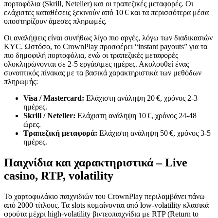
πορτοφόλια (Skrill, Neteller) και οι τραπεζικές μεταφορές. Οι
ελάχιστες καταθέσεις ξεκινούν από 10 € και τα περισσότερα μέσα
υποστηρίζουν άμεσες πληρωμές.
Οι αναλήψεις είναι συνήθως λίγο πιο αργές, λόγω των διαδικασιών
KYC. Ωστόσο, το CrownPlay προσφέρει “instant payouts” για τα
πιο δημοφιλή πορτοφόλια, ενώ οι τραπεζικές μεταφορές
ολοκληρώνονται σε 2‑5 εργάσιμες ημέρες. Ακολουθεί ένας
συνοπτικός πίνακας με τα βασικά χαρακτηριστικά των μεθόδων
πληρωμής:
Visa / Mastercard:
Ελάχιστη ανάληψη 20 €, χρόνος 2‑3
ημέρες.
Skrill / Neteller:
Ελάχιστη ανάληψη 10 €, χρόνος 24‑48
ώρες.
Τραπεζική μεταφορά:
Ελάχιστη ανάληψη 50 €, χρόνος 3‑5
ημέρες.
Παιχνίδια και χαρακτηριστικά – Live
casino, RTP, volatility
Το χαρτοφυλάκιο παιχνιδιών του CrownPlay περιλαμβάνει πάνω
από 2000 τίτλους. Τα slots κυμαίνονται από low‑volatility κλασικά
φρούτα μέχρι high‑volatility βιντεοπαιχνίδια με RTP (Return to