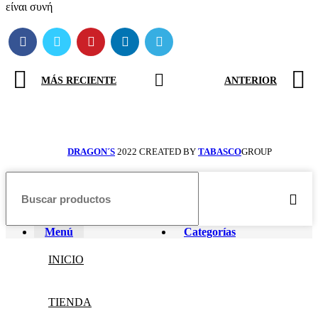
είναι συνή
MÁS RECIENTE
ANTERIOR
DRAGON´S
2022 CREATED BY
TABASCO
GROUP
Menú
Categorías
INICIO
TIENDA