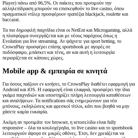
Player) πάνω από 96,5%. Οι παίκτες που προτιμούν την
αλληλεπίδραση μπορούν να επισκεφθούν το live casino, όπου
πραγματικοί ντίλερ προσφέρουν τραπέζια blackjack, roulette και
baccarat.
Τα πιο δημοφιλή παιχνίδια είναι οι NetEnt και Microgaming, αλλά
η πλατφόρμα συνεργάζεται και με νέους παρόχους όπως η
Evolution για live streaming. Αν ψάχνετε για sport betting, το
CrownPlay προσφέρει επίσης sportsbook με αγορές σε
ποδόσφαιρο, μπάσκετ και τένις, αν και αυτή η λειτουργία
περιορίζεται σε κάποιες χώρες.
Mobile app & εμπειρία σε κινητά
Για όσους παίζουν εν κινήσει, το CrownPlay διαθέτει εφαρμογή για
Android και iOS. Η εφαρμογή είναι ελαφριά, προσφέρει την ίδια
γκάμα παιχνιδιών και υποστηρίζει πλήρη λειτουργία καταθέσεων
και αναλήψεων. Τα notifications σάς ενημερώνουν για νέα
μπόνους, εκδηλώσεις και φρεσκοί τίτλοι, κάτι που βοηθά να μην
χάσετε καμία ευκαιρία.
Ακόμη αν προτιμάτε τον browser, η ιστοσελίδα είναι fully
responsive – όλα τα κουλοχέρηδα, το live casino και το sportsbook
λειτουργούν άψογα σε μικρές οθόνες. Έτσι, δεν χρειάζεται να