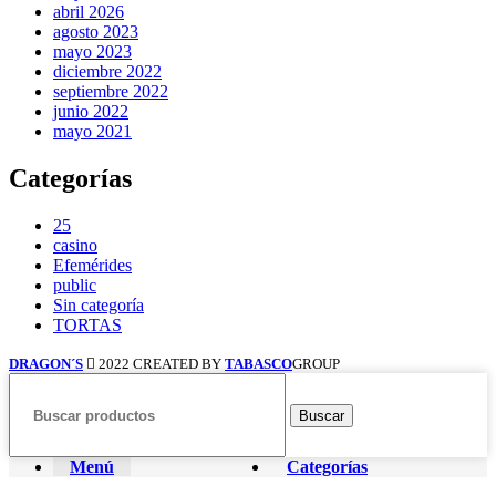
abril 2026
agosto 2023
mayo 2023
diciembre 2022
septiembre 2022
junio 2022
mayo 2021
Categorías
25
casino
Efemérides
public
Sin categoría
TORTAS
DRAGON´S
2022 CREATED BY
TABASCO
GROUP
Buscar
Menú
Categorías