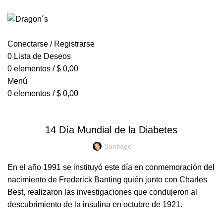
LA TORTA GALESA GOURMET
INICIO
TIENDA
ENVÍOS
Conectarse / Registrarse
0
Lista de Deseos
0
elementos
/
$
0,00
Menú
0
elementos
/
$
0,00
EFEMÉRIDES
14 Día Mundial de la Diabetes
Santiago
En el año 1991 se instituyó este día en conmemoración del
nacimiento de Frederick Banting quién junto con Charles
Best, realizaron las investigaciones que condujeron al
descubrimiento de la insulina en octubre de 1921.