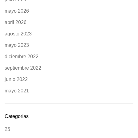
mayo 2026
abril 2026
agosto 2023
mayo 2023
diciembre 2022
septiembre 2022
junio 2022
mayo 2021
Categorías
25