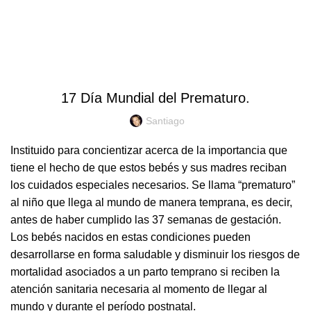
0
EFEMÉRIDES
17 Día Mundial del Prematuro.
Santiago
Instituido para concientizar acerca de la importancia que
tiene el hecho de que estos bebés y sus madres reciban
los cuidados especiales necesarios. Se llama “prematuro”
al niño que llega al mundo de manera temprana, es decir,
antes de haber cumplido las 37 semanas de gestación.
Los bebés nacidos en estas condiciones pueden
desarrollarse en forma saludable y disminuir los riesgos de
mortalidad asociados a un parto temprano si reciben la
atención sanitaria necesaria al momento de llegar al
mundo y durante el período postnatal.