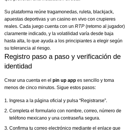
Su plataforma reúne tragamonedas, ruleta, blackjack,
apuestas deportivas y un casino en vivo con crupieres
reales. Cada juego cuenta con un
RTP
(retorno al jugador)
claramente indicado, y la volatilidad varía desde baja
hasta alta, lo que ayuda a los principiantes a elegir según
su tolerancia al riesgo.
Registro paso a paso y verificación de
identidad
Crear una cuenta en el
pin up app
es sencillo y toma
menos de cinco minutos. Sigue estos pasos:
Ingresa a la página oficial y pulsa “Registrarse”.
Completa el formulario con nombre, correo, número de
teléfono mexicano y una contraseña segura.
Confirma tu correo electrónico mediante el enlace que