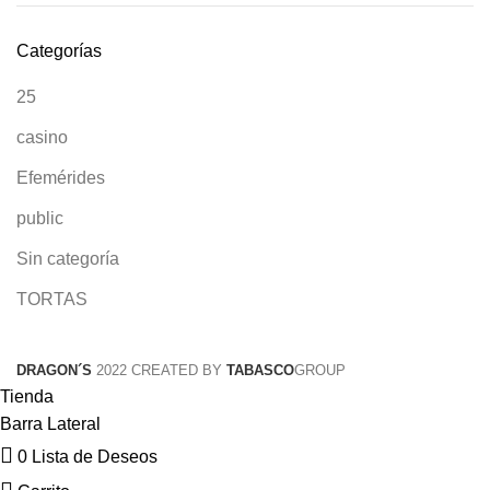
Categorías
25
casino
Efemérides
public
Sin categoría
TORTAS
DRAGON´S
2022 CREATED BY
TABASCO
GROUP
Tienda
Barra Lateral
0
Lista de Deseos