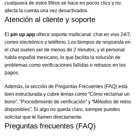
cualquiera de estos filtros se hace en pocos clics y no
afecta la cuenta una vez desactivados.
Atención al cliente y soporte
El
pin up app
ofrece soporte multicanal: chat en vivo 24/7,
correo electrónico y teléfono. Los tiempos de respuesta en
el chat suelen ser de menos de 2 minutos, y el personal
habla español mexicano, lo que facilita la solución de
problemas como verificaciones fallidas o retrasos en los
pagos.
Además, la sección de Preguntas Frecuentes (FAQ) está
bien estructurada y cubre temas como “Cómo reclamar un
bono”, “Procedimiento de verificación” y “Métodos de retiro
disponibles”. Si algo no queda claro, siempre puedes
solicitar que te llamen directamente.
Preguntas frecuentes (FAQ)