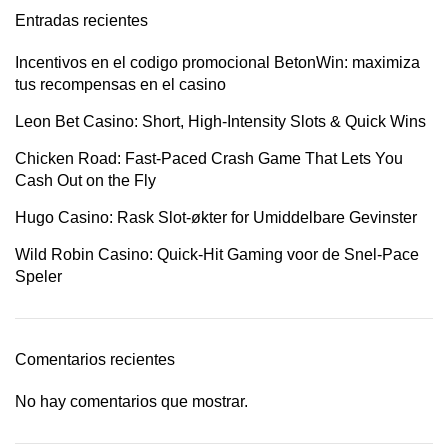
Entradas recientes
Incentivos en el codigo promocional BetonWin: maximiza
tus recompensas en el casino
Leon Bet Casino: Short, High‑Intensity Slots & Quick Wins
Chicken Road: Fast‑Paced Crash Game That Lets You
Cash Out on the Fly
Hugo Casino: Rask Slot-økter for Umiddelbare Gevinster
Wild Robin Casino: Quick‑Hit Gaming voor de Snel‑Pace
Speler
Comentarios recientes
No hay comentarios que mostrar.