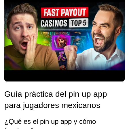
Guía práctica del pin up app
para jugadores mexicanos
¿Qué es el pin up app y cómo