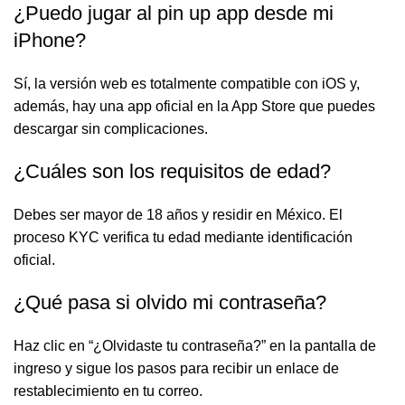
¿Puedo jugar al pin up app desde mi
iPhone?
Sí, la versión web es totalmente compatible con iOS y,
además, hay una app oficial en la App Store que puedes
descargar sin complicaciones.
¿Cuáles son los requisitos de edad?
Debes ser mayor de 18 años y residir en México. El
proceso KYC verifica tu edad mediante identificación
oficial.
¿Qué pasa si olvido mi contraseña?
Haz clic en “¿Olvidaste tu contraseña?” en la pantalla de
ingreso y sigue los pasos para recibir un enlace de
restablecimiento en tu correo.