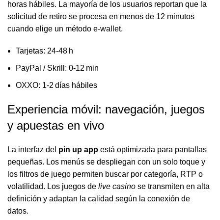
horas hábiles. La mayoría de los usuarios reportan que la
solicitud de retiro se procesa en menos de 12 minutos
cuando elige un método e‑wallet.
Tarjetas: 24‑48 h
PayPal / Skrill: 0‑12 min
OXXO: 1‑2 días hábiles
Experiencia móvil: navegación, juegos
y apuestas en vivo
La interfaz del
pin up app
está optimizada para pantallas
pequeñas. Los menús se despliegan con un solo toque y
los filtros de juego permiten buscar por categoría, RTP o
volatilidad. Los juegos de
live casino
se transmiten en alta
definición y adaptan la calidad según la conexión de
datos.