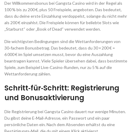
Der Willkommensbonus bei Gangsta Casino wird in der Regel als
100 % bis zu 200 €, plus 50 Freispiele, angeboten. Das bedeutet,
dass du deine erste Einzahlung verdoppelst, solange du nicht mehr
als 200 € einzahlst. Die Freispiele können für beliebte Slots wie
„Starburst“ oder „Book of Dead“ verwendet werden.
Die wichtigsten Bedingungen sind die Wettanforderungen von
30‑fachem Bonusbetrag. Das bedeutet, dass du 30 × 200 € =
6 000 € im Spiel umsetzen musst, bevor du eine Auszahlung
beantragen kannst. Viele Spieler übersehen dabei, dass bestimmte
Spiele, zum Beispiel Live‑Casino‑Runden, nur zu 5 % auf die
Wettanforderung zählen.
Schritt‑für‑Schritt: Registrierung
und Bonusaktivierung
Die Registrierung bei Gangsta Casino dauert nur wenige Minuten.
Du gibst deine E‑Mail‑Adresse, ein Passwort und ein paar
persönliche Daten ein. Nach dem Absenden erhältst du eine
Bestätigungs‑Mail, die du mit einem Klick aktivierst.