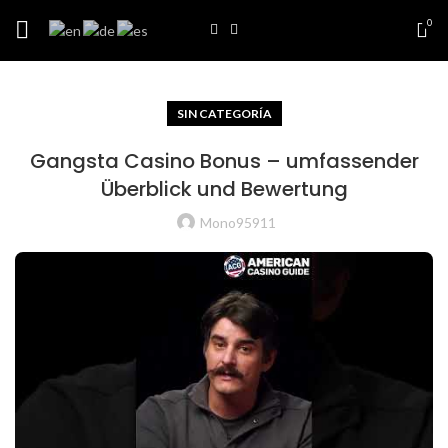
0
SIN CATEGORÍA
Gangsta Casino Bonus – umfassender
Überblick und Bewertung
Mono95911