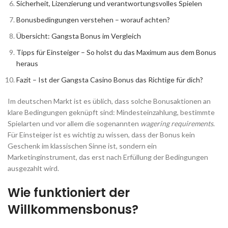
Sicherheit, Lizenzierung und verantwortungsvolles Spielen
Bonusbedingungen verstehen – worauf achten?
Übersicht: Gangsta Bonus im Vergleich
Tipps für Einsteiger – So holst du das Maximum aus dem Bonus
heraus
Fazit – Ist der Gangsta Casino Bonus das Richtige für dich?
Im deutschen Markt ist es üblich, dass solche Bonusaktionen an
klare Bedingungen geknüpft sind: Mindesteinzahlung, bestimmte
Spielarten und vor allem die sogenannten
wagering requirements
.
Für Einsteiger ist es wichtig zu wissen, dass der Bonus kein
Geschenk im klassischen Sinne ist, sondern ein
Marketinginstrument, das erst nach Erfüllung der Bedingungen
ausgezahlt wird.
Wie funktioniert der
Willkommensbonus?