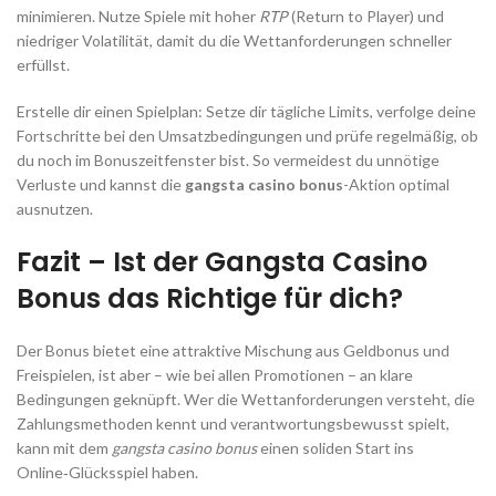
minimieren. Nutze Spiele mit hoher
RTP
(Return to Player) und
niedriger Volatilität, damit du die Wettanforderungen schneller
erfüllst.
Erstelle dir einen Spielplan: Setze dir tägliche Limits, verfolge deine
Fortschritte bei den Umsatzbedingungen und prüfe regelmäßig, ob
du noch im Bonuszeitfenster bist. So vermeidest du unnötige
Verluste und kannst die
gangsta casino bonus
-Aktion optimal
ausnutzen.
Fazit – Ist der Gangsta Casino
Bonus das Richtige für dich?
Der Bonus bietet eine attraktive Mischung aus Geldbonus und
Freispielen, ist aber – wie bei allen Promotionen – an klare
Bedingungen geknüpft. Wer die Wettanforderungen versteht, die
Zahlungsmethoden kennt und verantwortungsbewusst spielt,
kann mit dem
gangsta casino bonus
einen soliden Start ins
Online‑Glücksspiel haben.