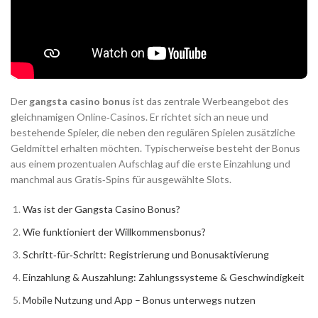
Der
gangsta casino bonus
ist das zentrale Werbeangebot des
gleichnamigen Online‑Casinos. Er richtet sich an neue und
bestehende Spieler, die neben den regulären Spielen zusätzliche
Geldmittel erhalten möchten. Typischerweise besteht der Bonus
aus einem prozentualen Aufschlag auf die erste Einzahlung und
manchmal aus Gratis‑Spins für ausgewählte Slots.
Was ist der Gangsta Casino Bonus?
Wie funktioniert der Willkommensbonus?
Schritt‑für‑Schritt: Registrierung und Bonusaktivierung
Einzahlung & Auszahlung: Zahlungssysteme & Geschwindigkeit
Mobile Nutzung und App – Bonus unterwegs nutzen