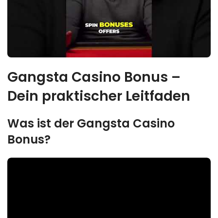
Gangsta Casino Bonus –
Dein praktischer Leitfaden
Was ist der Gangsta Casino
Bonus?