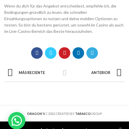
Wenn du dich für das Angebot entscheidest, empfehle ich, die
Bedingungen gründlich zu lesen, die schnellen
Einzahlungsoptionen zu nutzen und deine mobilen Optionen zu
testen. So bist du bestens gerüstet, um sowohl im Casino als auch
im Live‑Casino‑Bereich das Beste herauszuholen.
MÁS RECIENTE
ANTERIOR
DRAGON´S
2022 CREATED BY
TABASCO
GROUP
0
0