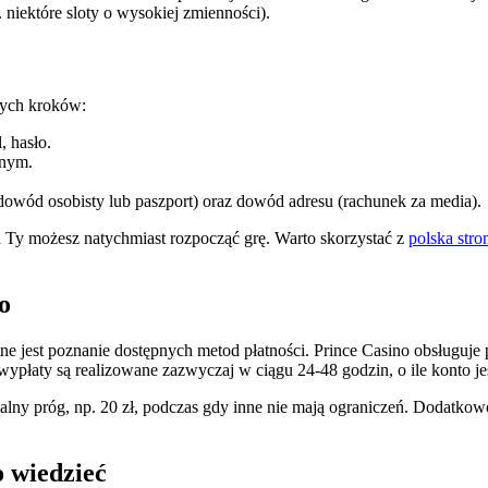
 niektóre sloty o wysokiej zmienności).
tnych kroków:
, hasło.
jnym.
 (dowód osobisty lub paszport) oraz dowód adresu (rachunek za media).
 Ty możesz natychmiast rozpocząć grę. Warto skorzystać z
polska stro
o
e jest poznanie dostępnych metod płatności. Prince Casino obsługuje
ie wypłaty są realizowane zazwyczaj w ciągu 24‑48 godzin, o ile konto j
lny próg, np. 20 zł, podczas gdy inne nie mają ograniczeń. Dodatkow
o wiedzieć