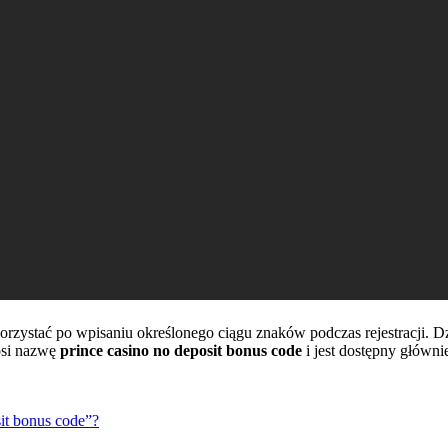
orzystać po wpisaniu określonego ciągu znaków podczas rejestracji. 
osi nazwę
prince casino no deposit bonus code
i jest dostępny główni
it bonus code”?