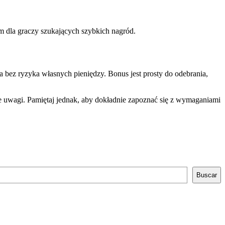
m dla graczy szukających szybkich nagród.
na bez ryzyka własnych pieniędzy. Bonus jest prosty do odebrania,
rte uwagi. Pamiętaj jednak, aby dokładnie zapoznać się z wymaganiami
Buscar