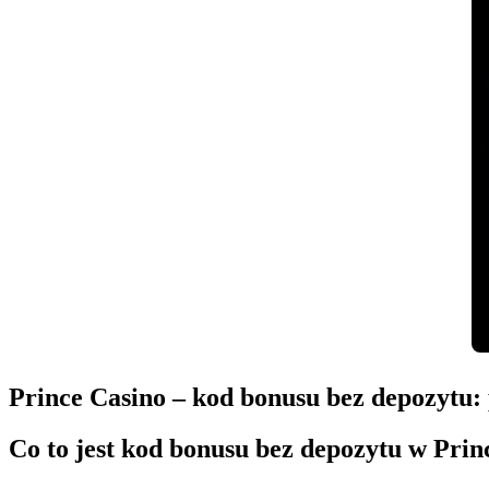
Prince Casino – kod bonusu bez depozytu:
Co to jest kod bonusu bez depozytu w Prin