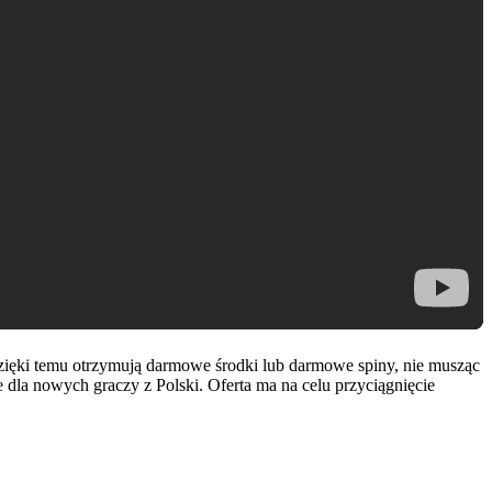
Dzięki temu otrzymują darmowe środki lub darmowe spiny, nie musząc
e dla nowych graczy z Polski. Oferta ma na celu przyciągnięcie