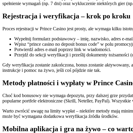
spełnienie wymagań (np. 7 dni) oraz wykluczenie niektórych gier (np.
Rejestracja i weryfikacja – krok po kroku
Proces rejestracji w Prince Casino jest prosty, ale wymaga kilku isto
Wypełnij formularz podstawowy – imię, nazwisko, adres e‑mail
Wpisz “prince casino no deposit bonus code” w polu promocy
Potwierdź adres e‑mail poprzez link w wiadomości.
Przejdź do sekcji weryfikacji i prześlij dokumenty tożsamości
Gdy weryfikacja zostanie zakończona, bonus zostanie aktywowany, a
instrukcje i pomoc na żywo, jeśli coś pójdzie nie tak.
Metody płatności i wypłaty w Prince Casin
Choć kod bonusowy nie wymaga depozytu, przy dalszej grze przydatn
popularne portfele elektroniczne (Skrill, Neteller, PayPal). Wszystk
Warto zwrócić uwagę na limity wypłat – niektóre metody mają minima
może być wymagana dodatkowa weryfikacja źródła środków.
Mobilna aplikacja i gra na żywo – co wart