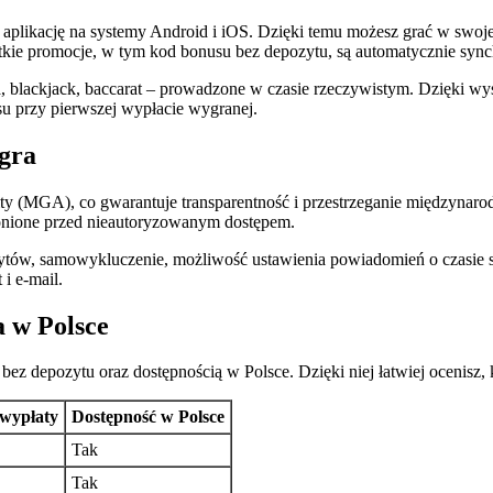
plikację na systemy Android i iOS. Dzięki temu możesz grać w swoje u
szystkie promocje, w tym kod bonusu bez depozytu, są automatycznie sy
ka, blackjack, baccarat – prowadzone w czasie rzeczywistym. Dzięki wy
u przy pierwszej wypłacie wygranej.
 gra
ity (MGA), co gwarantuje transparentność i przestrzeganie międzynar
ronione przed nieautoryzowanym dostępem.
zytów, samowykluczenie, możliwość ustawienia powiadomień o czasie sp
i e‑mail.
a w Polsce
bez depozytu oraz dostępnością w Polsce. Dzięki niej łatwiej ocenisz,
 wypłaty
Dostępność w Polsce
Tak
Tak