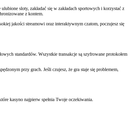
lubione sloty, zakładać się w zakładach sportowych i korzystać z
nchronizowane z kontem.
sokiej jakości streamowi oraz interaktywnym czatom, poczujesz się
odowych standardów. Wszystkie transakcje są szyfrowane protokołem
ędzonym przy grach. Jeśli czujesz, że gra staje się problemem,
 które kasyno najpierw spełnia Twoje oczekiwania.