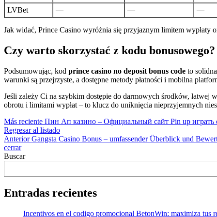
LVBet
—
—
—
Jak widać, Prince Casino wyróżnia się przyjaznym limitem wypłaty 
Czy warto skorzystać z kodu bonusowego? 
Podsumowując, kod
prince casino no deposit bonus code
to solidna
warunki są przejrzyste, a dostępne metody płatności i mobilna platfo
Jeśli zależy Ci na szybkim dostępie do darmowych środków, łatwej we
obrotu i limitami wypłat – to klucz do uniknięcia nieprzyjemnych ni
Más reciente
Пин Ап казино – Официальный сайт Pin up играть о
Regresar al listado
Anterior
Gangsta Casino Bonus – umfassender Überblick und Bewer
cerrar
Buscar
Entradas recientes
Incentivos en el codigo promocional BetonWin: maximiza tus r