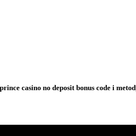
prince casino no deposit bonus code i metod